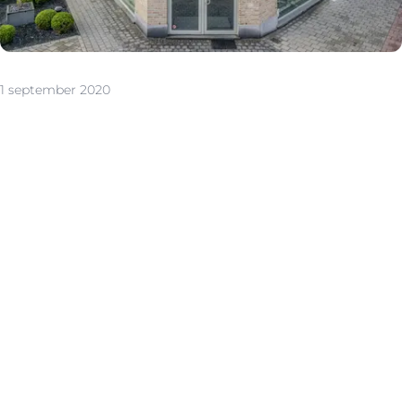
1 september 2020
De voorbije maanden kreeg onze verhuurservice een
make-over. Voortaan geniet u dus van onze vernieuwde
formule ‘Verhuur 2.0’: een maximale service voor een
gegarandeerd resultaat. Wat houdt dat in?
1. Op een unieke en doeltreffende manier zoeken we
naar de beste kandidaat-huurders.
Onze verhuurverantwoordelijke ontwikkelde hier samen
met ons marketingteam een topformule voor.
2. Gemiddeld 2 weken na lancering van uw pand stellen
we u reeds meerdere kandidaat-huurders voor.