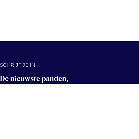
SCHRIJF JE IN
De nieuwste panden,
eerst in jouw inbox!
Hou me op de hoogte