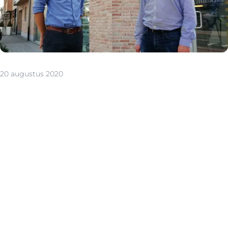
20 augustus 2020
Met zijn studies Lichamelijke Opvoeding en Sport
Management belandde Siemen Marien in de
sportsector. Ook daar lag de focus reeds op verkoop.
Nadien maakte hij de overstap naar de vastgoedwereld,
waar hij zich via doorgedreven studies omschoolde tot
erkend vastgoedmakelaar.
“Die juridische en technische achtergrond vind ik
prioritair en zit ook in het DNA van dit vastgoedkantoor.
We gaan correct om met onze klanten en drijven onze
service zeer ver door. Het verschil maken we hier ook en
vooral met onze kennis en knowhow. De vastgoedsector