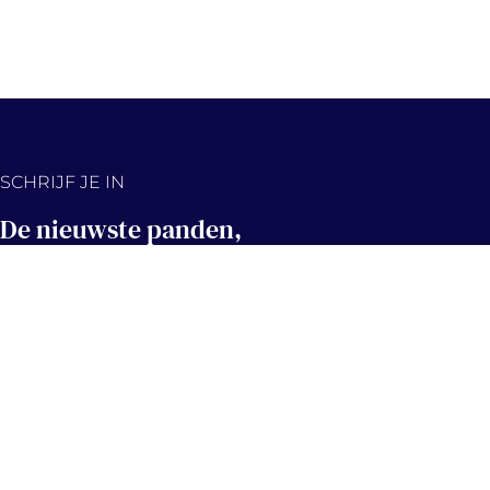
SCHRIJF JE IN
De nieuwste panden,
eerst in jouw inbox!
Hou me op de hoogte