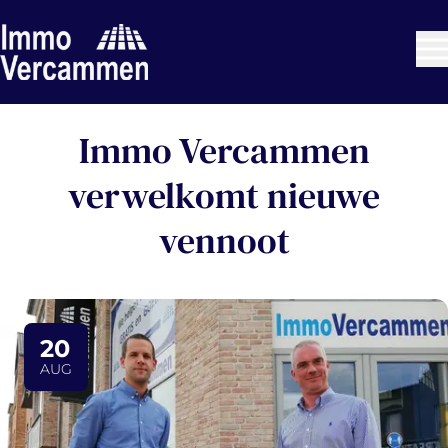
Ga naar hoofdinhoud
Immo Vercammen
verwelkomt nieuwe
vennoot
20
AUG