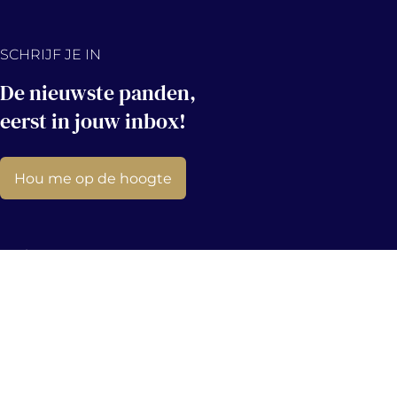
SCHRIJF JE IN
De nieuwste panden,
eerst in jouw inbox!
Hou me op de hoogte
Contact
info@immovercammen.be
+32 (0)15 75 54 44
Mechelbaan 509, 2580 Putte