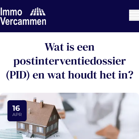
Ga naar hoofdinhoud
Wat is een
postinterventiedossier
(PID) en wat houdt het in?
16
APR