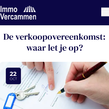
Ga naar hoofdinhoud
De verkoopovereenkomst:
waar let je op?
22
OCT