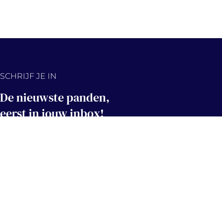
SCHRIJF JE IN
De nieuwste panden,
eerst in jouw inbox!
Hou me op de hoogte
Contact