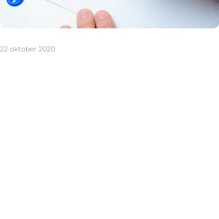
22 oktober 2020
De basis
Een compromis moet zo volledig mogelijk zijn en bevat
onder andere enkele basisgegevens:
De identiteit van de verkoper De identiteit van de koper
Een gedetailleerde beschrijving van het gebouw De
voorwaarden voor het betrekken van het pand De prijs
De uiterlijke datum ondertekening van de authentieke
akte Daarnaast moeten er ook een aantal documenten
als bijlage aan de verkoopovereenkomst worden
toegevoegd, o.a.:
Het energieprestatiecertificaat: dit bepaalt de