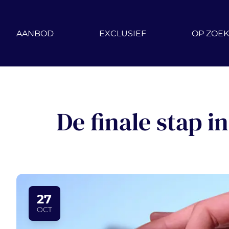
Ga naar hoofdinhoud
AANBOD
EXCLUSIEF
OP ZOEK
De finale stap i
27
OCT