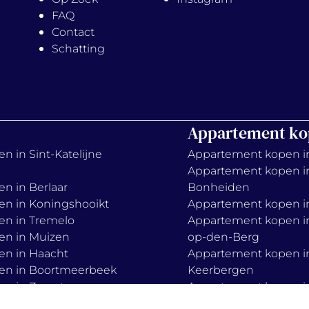
FAQ
Contact
Schatting
Appartement ko
n in Sint-Katelijne
Appartement kopen i
Appartement kopen i
en in Berlaar
Bonheiden
en in Koningshooikt
Appartement kopen in
en in Tremelo
Appartement kopen in
en in Muizen
op-den-Berg
en in Haacht
Appartement kopen i
en in Boortmeerbeek
Keerbergen
en in Zemst
Appartement kopen in
Appartement kopen i