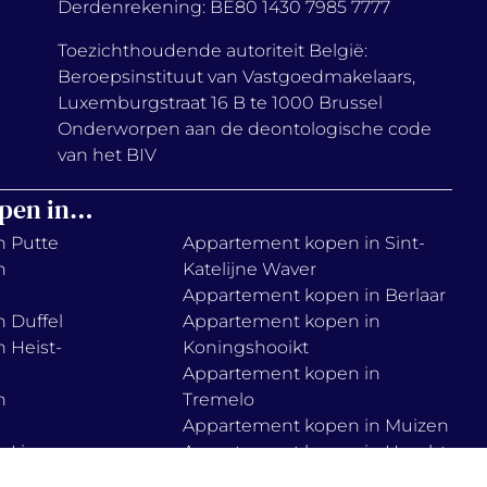
Derdenrekening: BE80 1430 7985 7777
Toezichthoudende autoriteit België:
Beroepsinstituut van Vastgoedmakelaars,
Luxemburgstraat 16 B te 1000 Brussel
Onderworpen aan de deontologische code
van het BIV
pen in…
n Putte
Appartement kopen in Sint-
n
Katelijne Waver
Appartement kopen in Berlaar
 Duffel
Appartement kopen in
 Heist-
Koningshooikt
Appartement kopen in
n
Tremelo
Appartement kopen in Muizen
 Lier
Appartement kopen in Haacht
n
Appartement kopen in