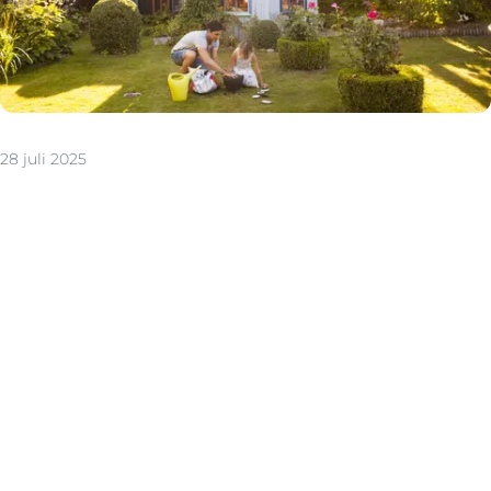
28 juli 2025
De zomer wekt bij veel mensen het gevoel op van
vrijheid, blijheid, verandering en nieuwe plannen. Of dat
nu een verhuis is naar een grotere gezinswoning, een
zoektocht naar een appartement met terras of een
tweede verblijf in eigen land: de goesting om te
dromen, en bijgevolg te kopen, is vaak groter dan je
denkt in de zomer.
Want wie tijdens de zomermaanden blijft doorzoeken, is
vaak serieuzer. Het zijn niet zomaar “kijkers”, maar
gerichte kopers. Minder concurrentie op de markt
betekent ook dat jouw pand meer opvalt. En hoe