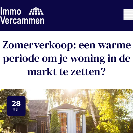
Ga naar hoofdinhoud
Zomerverkoop: een warme
periode om je woning in de
markt te zetten?
28
JUL