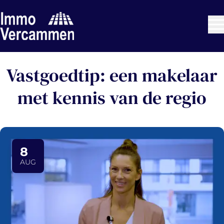
Ga naar hoofdinhoud
Vastgoedtip: een makelaar
met kennis van de regio
8
AUG