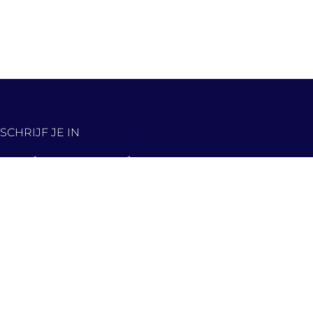
SCHRIJF JE IN
De nieuwste panden,
eerst in jouw inbox!
Hou me op de hoogte