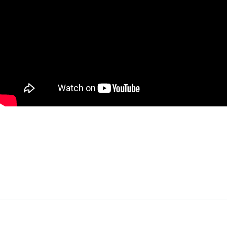
Contacteer ons voor meer informatie via
info@immovercammen.be of 015/755.444. We helpen je
graag verder. U weet intussen wel waarom...