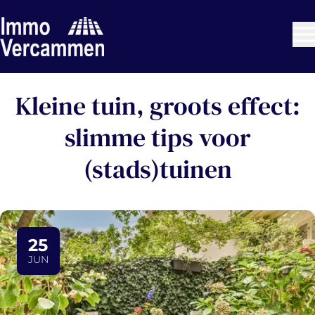
Ga naar hoofdinhoud
Kleine tuin, groots effect:
slimme tips voor
(stads)tuinen
25
JUN