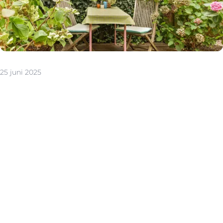
25 juni 2025
Beschik je niet over een tuin, maar wel over een terras of
een balkon? Dat hoeft geen beperking te zijn.
Integendeel: met de juiste aanpak creëer je een fijne
groene plek waar je heerlijk kunt ontspannen, genieten
van frisse lucht en zelfs (kleine) tuinplannen kunt
realiseren.
Denk multifunctioneel
De eerste en belangrijkste regel is om te kiezen voor
een slimme indeling. Ruimte is schaars, dus zet elke
vierkante meter effectief in. Kies voor compacte