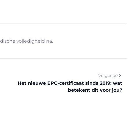
je graag verder. U weet intussen wel waarom…
idische volledigheid na.
Volgende
Het nieuwe EPC-certificaat sinds 2019: wat
betekent dit voor jou?