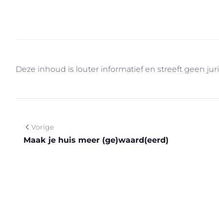
info@immovercammen.be of 015/755.444. We helpen 
Deze inhoud is louter informatief en streeft geen jur
Vorige
Maak je huis meer (ge)waard(eerd)