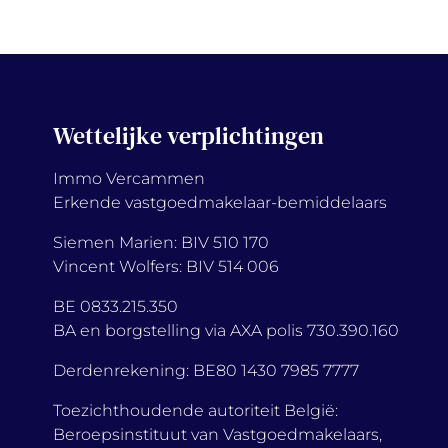
Wettelijke verplichtingen
Immo Vercammen
Erkende vastgoedmakelaar-bemiddelaars
Siemen Marien: BIV 510 170
Vincent Wolfers: BIV 514 006
BE 0833.215.350
BA en borgstelling via AXA polis 730.390.160
Derdenrekening: BE80 1430 7985 7777
Toezichthoudende autoriteit België:
Beroepsinstituut van Vastgoedmakelaars,