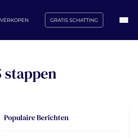
FAQ
Blog
Over ons
Vacatures
Contact
VERKOPEN
GRATIS SCHATTING
5 stappen
Populaire Berichten