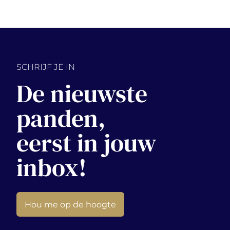
SCHRIJF JE IN
De nieuwste
panden,
eerst in jouw
inbox!
Hou me op de hoogte