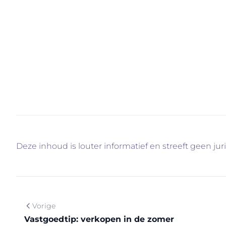
onbelangrijk: ook notarissen, verhuisfirma’s, aanne
meer gaatjes in hun agenda’s.
Twijfel je nog of je beter nu verkoopt of wacht tot h
correcte waardebepaling en professioneel advies. 
jouw woning van de hand te doen. En met Immo Ver
weet intussen wel waarom…
Deze inhoud is louter informatief en streeft geen jur
Vorige
Vastgoedtip: verkopen in de zomer