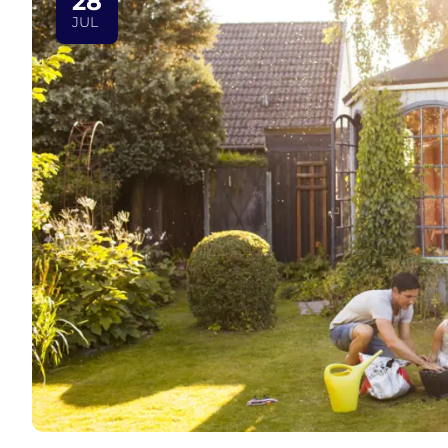
28
JUL