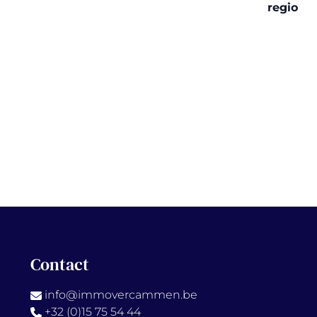
regio
Contact
info@immovercammen.be
+32 (0)15 75 54 44