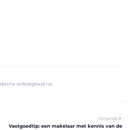
mers en nutsbedrijven hebben in deze periode net iets
et najaar? Laat ons vrijblijvend langskomen voor een
Wie weet is deze zomer nog het perfecte moment om
cammen doe je dat steeds met een gerust hart. U
idische volledigheid na.
Volgende
Vastgoedtip: een makelaar met kennis van de