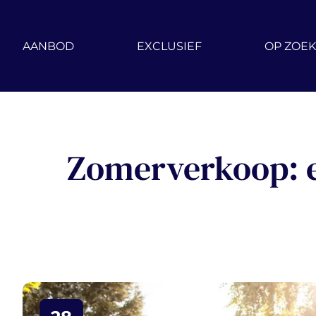
Ga naar hoofdinhoud
AANBOD
EXCLUSIEF
OP ZOEK
Zomerverkoop: e