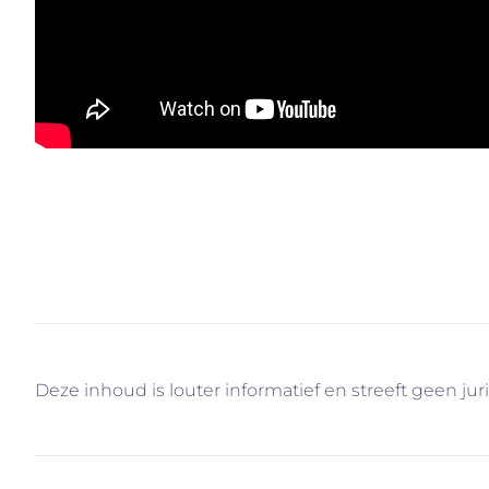
Uw woning verkopen met behulp van onze gratis die
info@immovercammen.be of 015/755.444. We helpen 
Deze inhoud is louter informatief en streeft geen jur