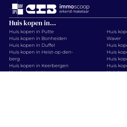
Huis kopen in…
Huis kopen in Putte
Huis kope
Huis kopen in Bonheiden
Waver
Huis kopen in Duffel
Huis kop
Huis kopen in Heist-op-den-
Huis kop
berg
Huis kop
Huis kopen in Keerbergen
Huis kop
Huis kopen in Lier
Huis kop
Huis kopen in Mechelen
Huis kop
Huis kopen in Onze-Lieve-
Huis kop
Vrouw-Waver
2026 © immo
terms & condition
vercammen