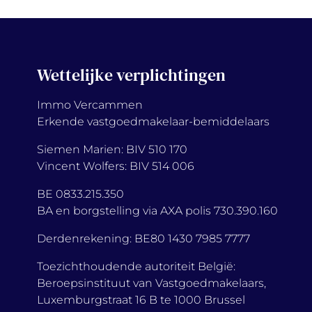
Wettelijke verplichtingen
Immo Vercammen
Erkende vastgoedmakelaar-bemiddelaars
Siemen Marien: BIV 510 170
Vincent Wolfers: BIV 514 006
BE 0833.215.350
BA en borgstelling via AXA polis 730.390.160
Derdenrekening: BE80 1430 7985 7777
Toezichthoudende autoriteit België:
Beroepsinstituut van Vastgoedmakelaars,
Luxemburgstraat 16 B te 1000 Brussel