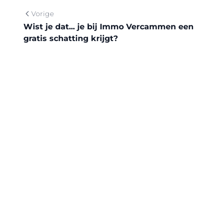
Vorige
Wist je dat... je bij Immo Vercammen een
gratis schatting krijgt?