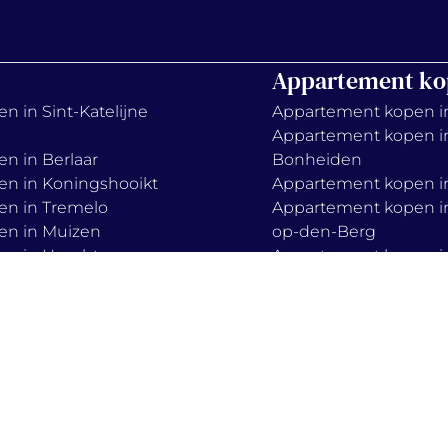
Appartement ko
n in Sint-Katelijne
Appartement kopen i
Appartement kopen i
en in Berlaar
Bonheiden
en in Koningshooikt
Appartement kopen in
en in Tremelo
Appartement kopen in
en in Muizen
op-den-Berg
en in Haacht
Appartement kopen i
en in Boortmeerbeek
Keerbergen
en in Zemst
Appartement kopen in
Appartement kopen i
Mechelen
Appartement kopen i
lieve-vrouw-waver
s
privacy policy
cook