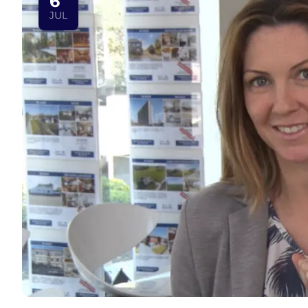
6
JUL