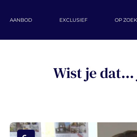
Ga naar hoofdinhoud
AANBOD
EXCLUSIEF
OP ZOEK
Wist je dat.