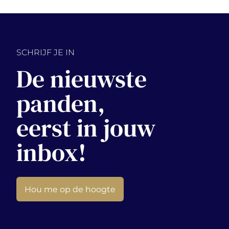
SCHRIJF JE IN
De nieuwste
panden,
eerst in jouw
inbox!
Hou me op de hoogte