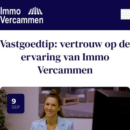
Ga naar hoofdinhoud
Vastgoedtip: vertrouw op de
ervaring van Immo
Vercammen
9
SEP