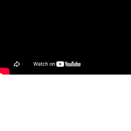
Contacteer ons voor meer informatie via
info@immovercammen.be of 015/755.444. We helpen je
graag verder. U weet intussen wel waarom...