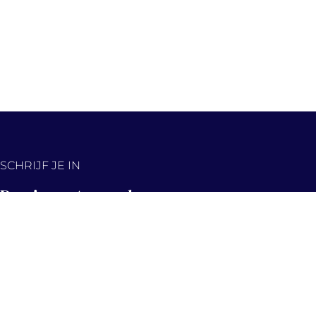
SCHRIJF JE IN
De nieuwste panden,
eerst in jouw inbox!
Hou me op de hoogte