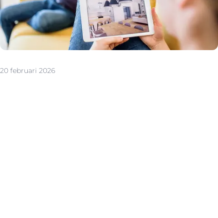
20 februari 2026
De vastgoedzoektocht begint steeds eerder online en
vaak op mobiele apparaten. Kijkers vergelijken
woningen, bekijken video’s en virtuele tours, scrollen
door foto’s en nemen beslissingen in fracties van
seconden. Een woning die zich onderscheidt door
kwaliteit, structuur en beleving krijgt simpelweg meer
bezoekaanvragen. En dat vertaalt zich vaak in een
snellere verkoop en betere biedingen.
Professionele foto’s als fundament
De allereerste stap in die digitale onderscheiding zijn de