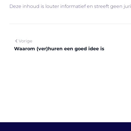
Deze inhoud is louter informatief en streeft geen jur
Vorige
Waarom (ver)huren een goed idee is