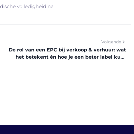
idische volledigheid na.
Volgende
De rol van een EPC bij verkoop & verhuur: wat
het betekent én hoe je een beter label kunt
bereiken