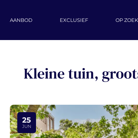
Ga naar hoofdinhoud
AANBOD
EXCLUSIEF
OP ZOEK
Kleine tuin, groot
25
JUN