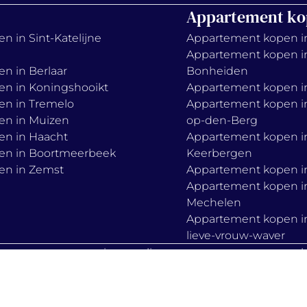
Appartement ko
n in Sint-Katelijne
Appartement kopen i
Appartement kopen i
en in Berlaar
Bonheiden
en in Koningshooikt
Appartement kopen in
en in Tremelo
Appartement kopen in
en in Muizen
op-den-Berg
en in Haacht
Appartement kopen i
en in Boortmeerbeek
Keerbergen
en in Zemst
Appartement kopen in
Appartement kopen i
Mechelen
Appartement kopen i
lieve-vrouw-waver
s
privacy policy
cook