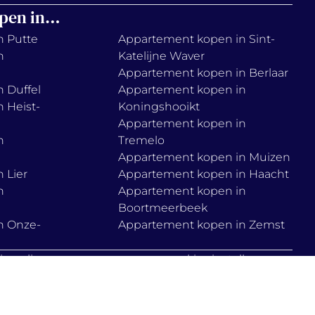
pen in…
n Putte
Appartement kopen in Sint-
n
Katelijne Waver
Appartement kopen in Berlaar
 Duffel
Appartement kopen in
 Heist-
Koningshooikt
Appartement kopen in
n
Tremelo
Appartement kopen in Muizen
 Lier
Appartement kopen in Haacht
n
Appartement kopen in
Boortmeerbeek
n Onze-
Appartement kopen in Zemst
ie policy
cookies instellen