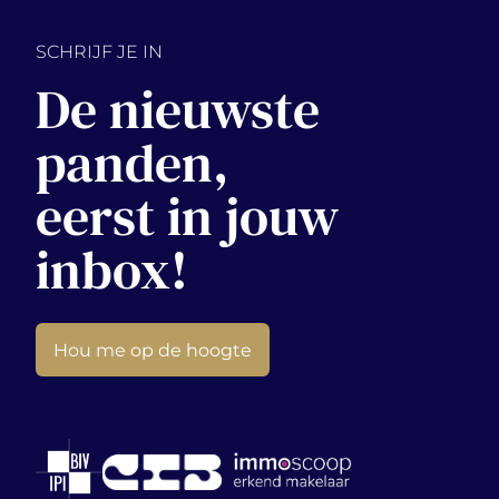
SCHRIJF JE IN
De nieuwste
panden,
eerst in jouw
inbox!
Hou me op de hoogte