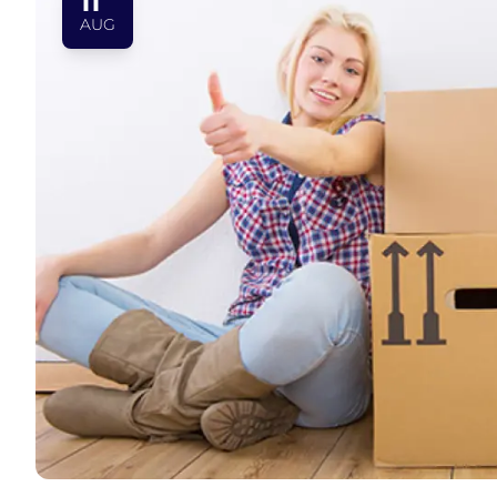
11
AUG