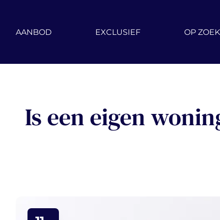
Ga naar hoofdinhoud
AANBOD
EXCLUSIEF
OP ZOEK
Is een eigen woni