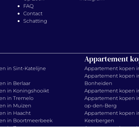
FAQ
Contact
Schatting
Appartement ko
n in Sint-Katelijne
Appartement kopen i
Appartement kopen i
en in Berlaar
Bonheiden
en in Koningshooikt
Appartement kopen in
en in Tremelo
Appartement kopen in
en in Muizen
op-den-Berg
en in Haacht
Appartement kopen i
en in Boortmeerbeek
Keerbergen
en in Zemst
Appartement kopen in
Appartement kopen i