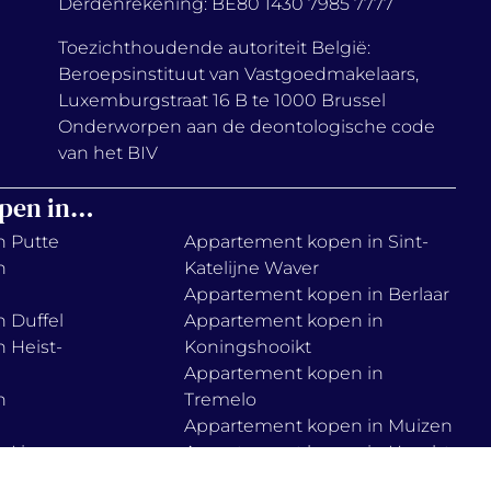
Derdenrekening: BE80 1430 7985 7777
Toezichthoudende autoriteit België:
Beroepsinstituut van Vastgoedmakelaars,
Luxemburgstraat 16 B te 1000 Brussel
Onderworpen aan de deontologische code
van het BIV
pen in…
n Putte
Appartement kopen in Sint-
n
Katelijne Waver
Appartement kopen in Berlaar
 Duffel
Appartement kopen in
 Heist-
Koningshooikt
Appartement kopen in
n
Tremelo
Appartement kopen in Muizen
 Lier
Appartement kopen in Haacht
n
Appartement kopen in