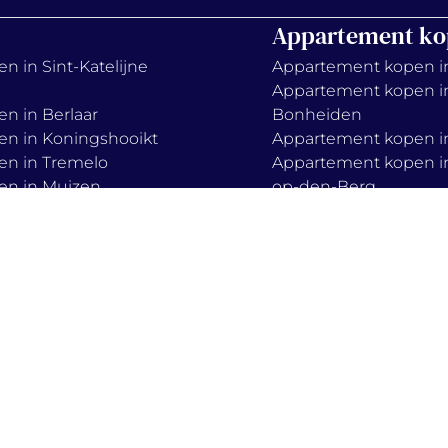
Appartement ko
n in Sint-Katelijne
Appartement kopen i
Appartement kopen i
en in Berlaar
Bonheiden
en in Koningshooikt
Appartement kopen in
en in Tremelo
Appartement kopen in
en in Muizen
op-den-Berg
en in Haacht
Appartement kopen i
en in Boortmeerbeek
Keerbergen
en in Zemst
Appartement kopen in
Appartement kopen i
Mechelen
Appartement kopen i
lieve-vrouw-waver
s
privacy policy
cook