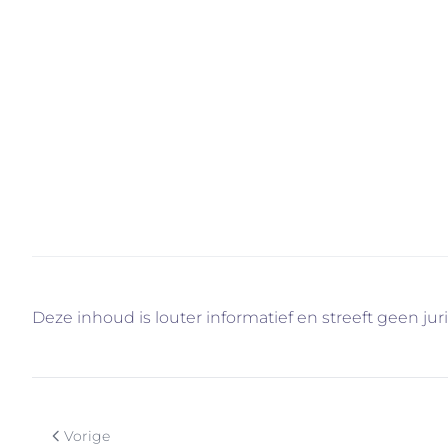
Door de aandeelhoudersstructuur te versterken, bl
indien het ooit tot een fusie komt met een van de co
Concurrentie voor blijven
"De komende jaren zetten we verder in op digitalise
persoonlijke aandacht voor de individuele klant. We 
blijven voor nieuwe trends, maar ze mee te gaan bepa
maar daarover later meer", besluit het duo.
Deze inhoud is louter informatief en streeft geen jur
Vorige