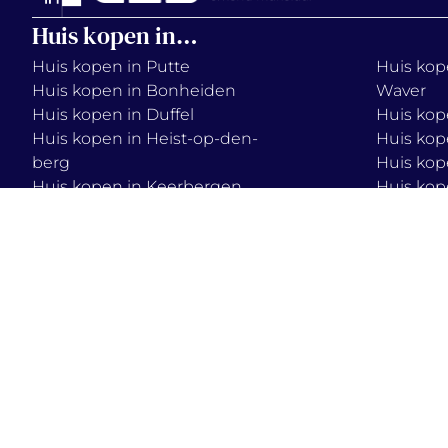
Huis kopen in…
Huis kopen in Putte
Huis kope
Huis kopen in Bonheiden
Waver
Huis kopen in Duffel
Huis kop
Huis kopen in Heist-op-den-
Huis kop
berg
Huis kop
Huis kopen in Keerbergen
Huis kop
Huis kopen in Lier
Huis kop
Huis kopen in Mechelen
Huis kop
Huis kopen in Onze-Lieve-
Huis kop
Vrouw-Waver
2026 © immo
terms & condition
vercammen