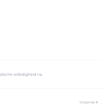
ijft Immo Vercammen ook een interessante partner
ncullega’s.
ring, maar willen we ook blijven vernieuwen, met
blijven de concurrentie voor door niet alleen wakker te
len. Intussen kijken we verder richting uitbreiding,
idische volledigheid na.
Volgende