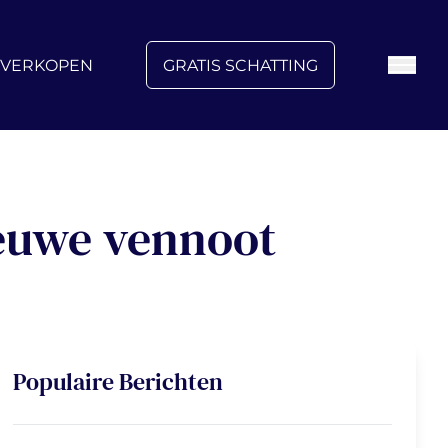
FAQ
Blog
Over ons
Vacatures
Contact
VERKOPEN
GRATIS SCHATTING
euwe vennoot
Populaire Berichten