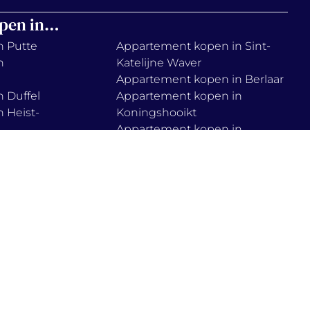
pen in…
n Putte
Appartement kopen in Sint-
n
Katelijne Waver
Appartement kopen in Berlaar
 Duffel
Appartement kopen in
 Heist-
Koningshooikt
Appartement kopen in
n
Tremelo
Appartement kopen in Muizen
 Lier
Appartement kopen in Haacht
n
Appartement kopen in
Boortmeerbeek
n Onze-
Appartement kopen in Zemst
ie policy
cookies instellen