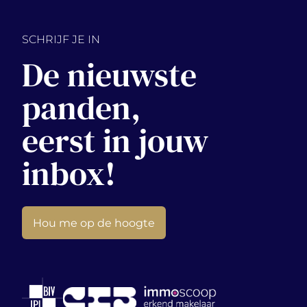
SCHRIJF JE IN
De nieuwste
panden,
eerst in jouw
inbox!
Hou me op de hoogte