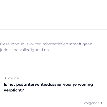
www.immovercammen.be/diensten en contacteer ons
vrijblijvend!
Deze inhoud is louter informatief en streeft geen
juridische volledigheid na.
Vorige
Is het postinterventiedossier voor je woning
verplicht?
Volgende