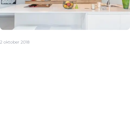
2 oktober 2018
Prikkelen met het perfecte plaatje
Ook voor woningen geldt: je kan maar één keer een
eerste indruk maken. Daarom is een goede
voorbereiding belangrijk. Kritische bezoekers stel je
gerust met een stevig verkoopdossier. Denk aan
documenten zoals het EPC of de elektriciteitskeuring.
Voer ook de nodige klusjes uit. Losse plinten, een lamp
die niet brandt of een vlek op de muur: je wilt niet dat ze
onbewust door het hoofd van de potentiële koper
spoken. Ruim ook grondig op. Persoonlijke spullen stop
je weg voor een overzichtelijk en ruim ogend huis. Want