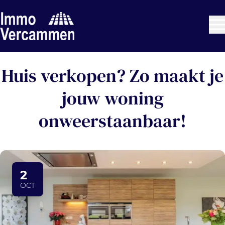
Ga naar hoofdinhoud
Huis verkopen? Zo maakt je
jouw woning
onweerstaanbaar!
2
OCT