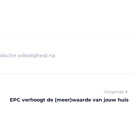
ormatie via info@immovercammen.be of 015/755.444.
arom…
idische volledigheid na.
Volgende
EPC verhoogt de (meer)waarde van jouw huis