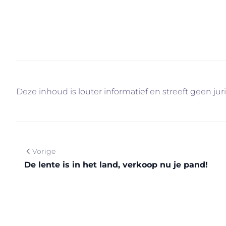
beslommeringen weg. Contacteer ons voor meer inf
We helpen je graag verder. U weet intussen wel wa
Deze inhoud is louter informatief en streeft geen jur
Vorige
De lente is in het land, verkoop nu je pand!