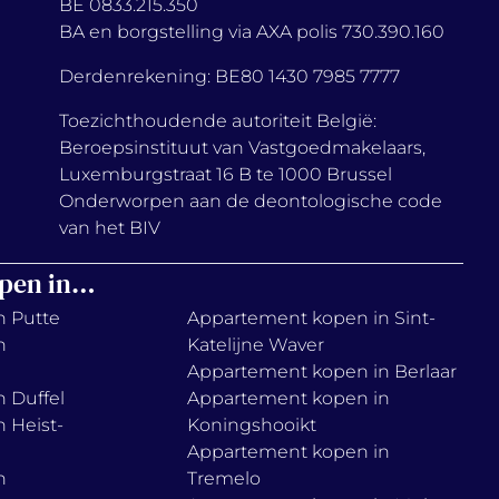
BE 0833.215.350
BA en borgstelling via AXA polis 730.390.160
Derdenrekening: BE80 1430 7985 7777
Toezichthoudende autoriteit België:
Beroepsinstituut van Vastgoedmakelaars,
Luxemburgstraat 16 B te 1000 Brussel
Onderworpen aan de deontologische code
van het BIV
pen in…
n Putte
Appartement kopen in Sint-
n
Katelijne Waver
Appartement kopen in Berlaar
 Duffel
Appartement kopen in
 Heist-
Koningshooikt
Appartement kopen in
n
Tremelo