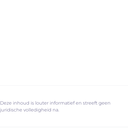
om gemaakte afspraken tussen koper en verkoper
schriftelijk en ondertekend vast te leggen, zodat ze
duidelijk en bindend zijn voor alle partijen.
Op zoek naar je droomwoning?
Bekijk ons volledige aanbod op de website. Heb je
vragen of wil je meer informatie?
Neem dan contact met ons op via
info@immovercammen.be
of 015/755.444
Deze inhoud is louter informatief en streeft geen
juridische volledigheid na.