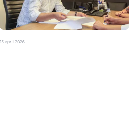
15 april 2026
Ben je helemaal overtuigd van je droomwoning? Dan is
het tijd om een schriftelijk bod uit te brengen. Maar hoe
doe
je dat precies, en wat moet je weten om een geldig bod
uit te brengen? In dit artikel ontdek je alles wat je moet
weten.
Informeer je goed over de woning
Voordat je een bod uitbrengt, is het essentieel om goed
geïnformeerd te zijn over de woning.