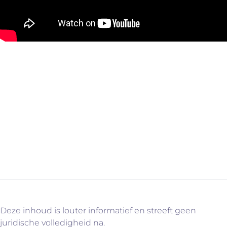
Het achtste filiaal komt dus ook in Putte te liggen,
schuin tegenover de hoofdzetel. Een opportuniteit die
we niet konden laten liggen. En zo zal het kruispunt
met de Mechelbaan, de Lierbaan en de Leuvensebaan
na de zomer blauw-wit kleuren.
#uweetintussenwelwaarom
Deze inhoud is louter informatief en streeft geen
juridische volledigheid na.