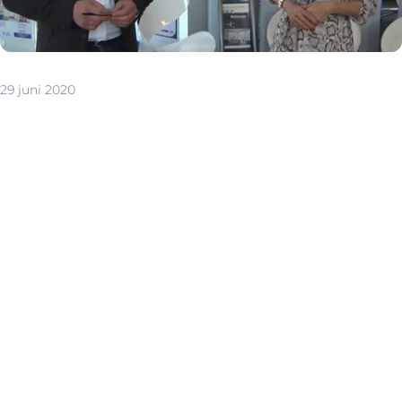
29 juni 2020
De hoofdzetel van Immo Vercammen bevindt zich sinds
jaar en dag in het centrum van Putte, aan de
Mechelbaan. Daar kan je elke werkdag en
zaterdagvoormiddag terecht, met of zonder afspraak. In
de filialen in Mechelen, Lier, Keerbergen, Heist-op-den-
Berg, Duffel en Sint-Katelijne-Waver ben je ook welkom,
weliswaar na afspraak.
En nu, in volle coronatijden, zetten we met Immo
Vercammen een nieuwe stap vooruit. We openen een
nieuw kantoor. Waar? Dat ontdek je in onderstaande
video.