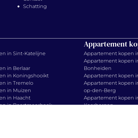
Schatting
Appartement ko
n in Sint-Katelijne
Appartement kopen i
Appartement kopen i
en in Berlaar
Bonheiden
en in Koningshooikt
Appartement kopen in
en in Tremelo
Appartement kopen in
en in Muizen
op-den-Berg
en in Haacht
Appartement kopen i
en in Boortmeerbeek
Keerbergen
en in Zemst
Appartement kopen in
Appartement kopen i
Mechelen
Appartement kopen i