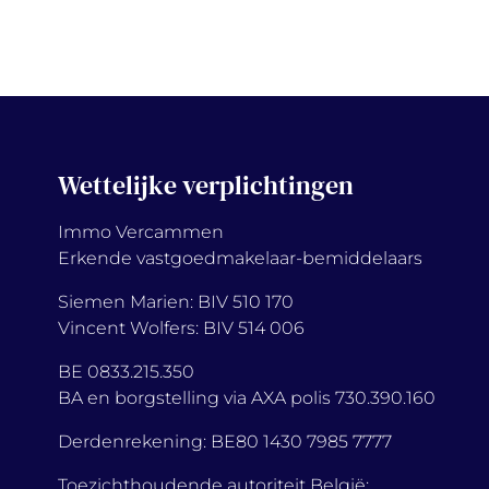
Wettelijke verplichtingen
Immo Vercammen
Erkende vastgoedmakelaar-bemiddelaars
Siemen Marien: BIV 510 170
Vincent Wolfers: BIV 514 006
BE 0833.215.350
BA en borgstelling via AXA polis 730.390.160
Derdenrekening: BE80 1430 7985 7777
Toezichthoudende autoriteit België: