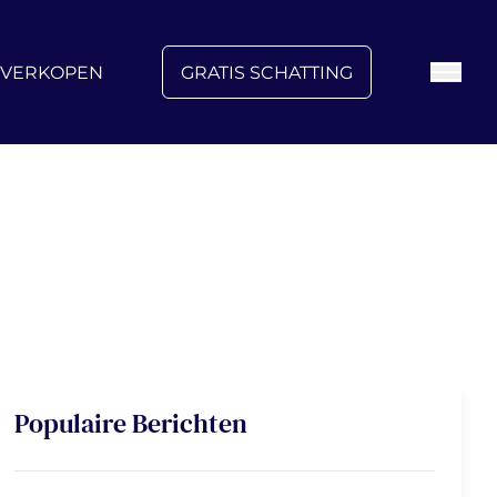
FAQ
Blog
Over ons
Vacatures
Contact
VERKOPEN
GRATIS SCHATTING
Populaire Berichten