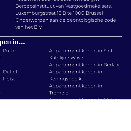
Beroepsinstituut van Vastgoedmakelaars,
Luxemburgstraat 16 B te 1000 Brussel
Onderworpen aan de deontologische code
van het BIV
pen in…
n Putte
Appartement kopen in Sint-
n
Katelijne Waver
Appartement kopen in Berlaar
 Duffel
Appartement kopen in
 Heist-
Koningshooikt
Appartement kopen in
n
Tremelo
Appartement kopen in Muizen
 Lier
Appartement kopen in Haacht
n
Appartement kopen in
Boortmeerbeek
n Onze-
Appartement kopen in Zemst