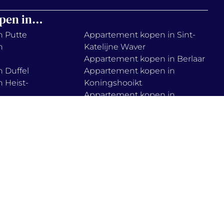
pen in…
n Putte
Appartement kopen in Sint-
n
Katelijne Waver
Appartement kopen in Berlaar
 Duffel
Appartement kopen in
 Heist-
Koningshooikt
Appartement kopen in
n
Tremelo
Appartement kopen in Muizen
 Lier
Appartement kopen in Haacht
n
Appartement kopen in
Boortmeerbeek
n Onze-
Appartement kopen in Zemst
ie policy
cookies instellen