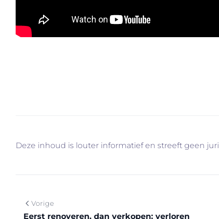
Uw woning verkopen met behulp van onze gratis die
info@immovercammen.be of 015/755.444. We helpen 
Deze inhoud is louter informatief en streeft geen jur
Vorige
Eerst renoveren, dan verkopen: verloren