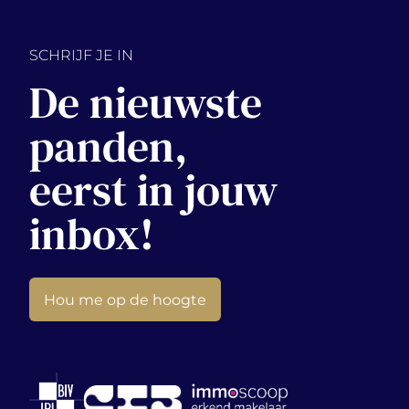
SCHRIJF JE IN
De nieuwste
panden,
eerst in jouw
inbox!
Hou me op de hoogte