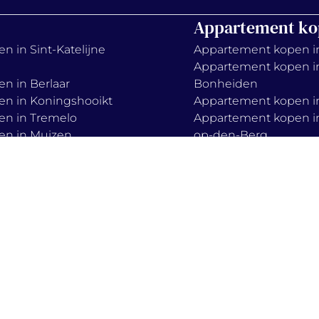
Appartement ko
n in Sint-Katelijne
Appartement kopen i
Appartement kopen i
en in Berlaar
Bonheiden
en in Koningshooikt
Appartement kopen in
en in Tremelo
Appartement kopen in
en in Muizen
op-den-Berg
en in Haacht
Appartement kopen i
en in Boortmeerbeek
Keerbergen
en in Zemst
Appartement kopen in
Appartement kopen i
Mechelen
Appartement kopen i
lieve-vrouw-waver
s
privacy policy
cook