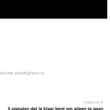
nsten? Contacteer ons voor meer informatie via
je graag verder. U weet intussen wel waarom…
idische volledigheid na.
Volgende
5 signalen dat je klaar bent om alleen te gaan