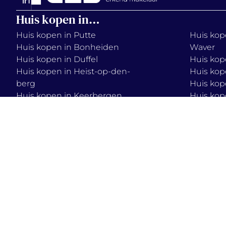
Huis kopen in…
Huis kopen in Putte
Huis kope
Huis kopen in Bonheiden
Waver
Huis kopen in Duffel
Huis kop
Huis kopen in Heist-op-den-
Huis kop
berg
Huis kop
Huis kopen in Keerbergen
Huis kop
Huis kopen in Lier
Huis kop
Huis kopen in Mechelen
Huis kop
Huis kopen in Onze-Lieve-
Huis kop
Vrouw-Waver
2026 © immo
terms & condition
vercammen