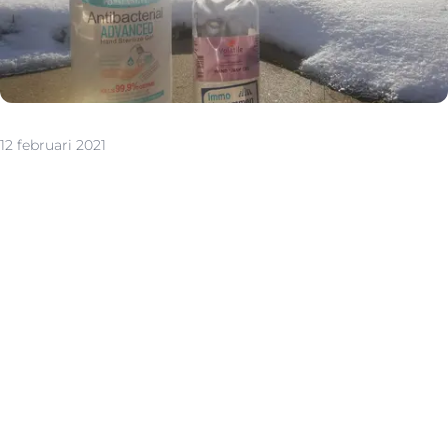
12 februari 2021
“We zijn blij dat we geïnteresseerde kopers weer ter
plaatse kunnen ondersteunen”, vertellen Steven Van
den Eynde en Siemen Marien, bestuurders van Immo
Vercammen. “Hetzelfde geldt voor waardebepalingen,
fotoshoots, expertiseverslagen, … Zo kunnen we op een
werkbare, maar ook veilige manier aan de slag om de
juiste match te vinden tussen verkoper en koper.”
Wat houden de maatregelen voor jou in? Zelf zullen we
de nodige beschermingsmiddelen dragen, zoals
handschoenen en een mondmasker. We vragen ook
aan jullie om een mondmasker te dragen. Alcoholgel