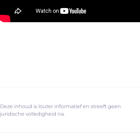
Een plaatsbezoek inplannen? Neem een kijkje op onze
website en ontdek onze panden in de kijker. Nadien
contacteer je ons via info@immovercammen.be of
015/755.444. We plannen graag een afspraak in.
Deze inhoud is louter informatief en streeft geen
juridische volledigheid na.