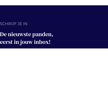
SCHRIJF JE IN
De nieuwste panden,
eerst in jouw inbox!
Hou me op de hoogte
Contact
info@immovercammen.be