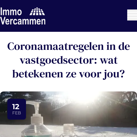
Ga naar hoofdinhoud
Coronamaatregelen in de
vastgoedsector: wat
betekenen ze voor jou?
12
FEB