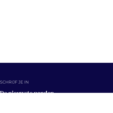
SCHRIJF JE IN
De nieuwste panden,
eerst in jouw inbox!