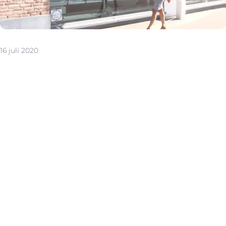
16 juli 2020
De zon heeft altijd een positief effect: mensen komen
vrolijk naar je woning kijken, die bovendien zelf staat te
schitteren in de zonnestralen. Enige nadeel is dat je het
weer niet zelf in de hand hebt.
Toch zijn er heel wat zaken die je wel onder controle
hebt. Een eerste indruk bij potentiële kopers is
bijvoorbeeld altijd belangrijk en een woning die er
netjes bij ligt, scoort dan extra punten. Al zijn er twee
kamers die extra in het oog moeten springen. Welke?
Dat ontdek je in deze video.