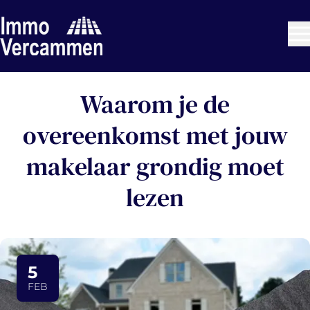
Ga naar hoofdinhoud
Waarom je de
overeenkomst met jouw
makelaar grondig moet
lezen
5
FEB