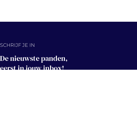
SCHRIJF JE IN
De nieuwste panden,
eerst in jouw inbox!
Hou me op de hoogte
Contact