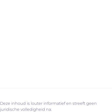
mandaat Bij Immo Vercammen zijn alle letters van ons
samenwerkingscontract even groot. Je kent op
voorhand ons ereloon en de andere kosten. En we
werken nooit ofte nimmer met een mandaat. Jij geeft
ons de opdracht om een koper of huurder te vinden en
je hebt altijd het laatste woord. Zoals het hoort!
Nog vragen of ontvang je graag een voorbeeld van een
bemiddelingscontract? Contacteer ons voor meer
informatie via info@immovercammen.be of 015/755.444.
We helpen je graag verder. U weet intussen wel
waarom…
Deze inhoud is louter informatief en streeft geen
juridische volledigheid na.