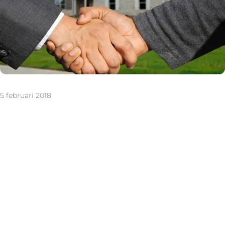
5 februari 2018
Wat is een makelaars- of bemiddelingscontract?
Schakel je een vastgoedmakelaar in om je huis of
appartement te verkopen of te verhuren? Dan is een
schriftelijke overeenkomst wettelijk verplicht. Daarin
staat o.a. de duur van de samenwerking vermeld, het
ereloon van jouw makelaar én de beschrijving van zijn
opdracht. Lees de overeenkomst grondig na vóór je die
ondertekent. Want sommige stouterikken durven
belangrijke afspraken te verstoppen in de kleine