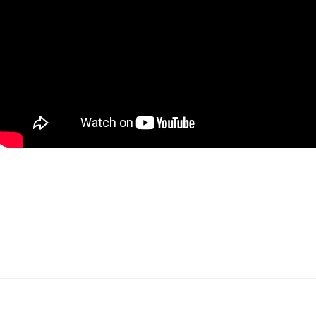
Contacteer ons voor meer informatie via
info@immovercammen.be of 015/755.444. We helpen je
graag verder. U weet intussen wel waarom...