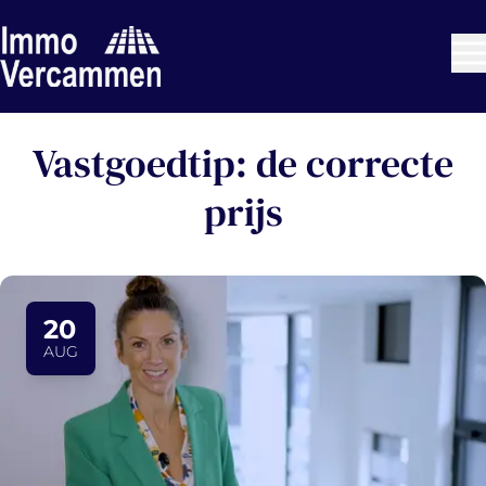
Ga naar hoofdinhoud
Vastgoedtip: de correcte
prijs
20
AUG