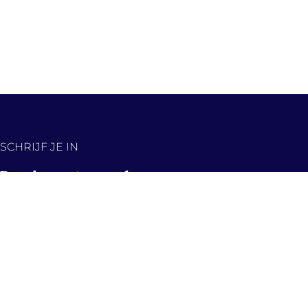
SCHRIJF JE IN
De nieuwste panden,
eerst in jouw inbox!
Hou me op de hoogte