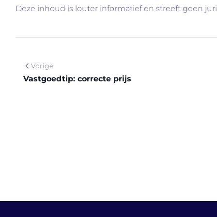
Deze inhoud is louter informatief en streeft geen jur
Vorige
Vastgoedtip: correcte prijs