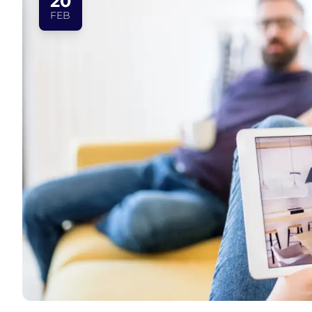
20
FEB