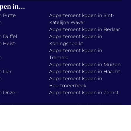
pen in…
n Putte
Appartement kopen in Sint-
n
Katelijne Waver
Appartement kopen in Berlaar
 Duffel
Appartement kopen in
 Heist-
Koningshooikt
Appartement kopen in
n
Tremelo
Appartement kopen in Muizen
 Lier
Appartement kopen in Haacht
n
Appartement kopen in
Boortmeerbeek
n Onze-
Appartement kopen in Zemst
ie policy
cookies instellen