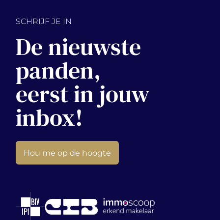
SCHRIJF JE IN
De nieuwste
panden,
eerst in jouw
inbox!
Hou me op de hoogte