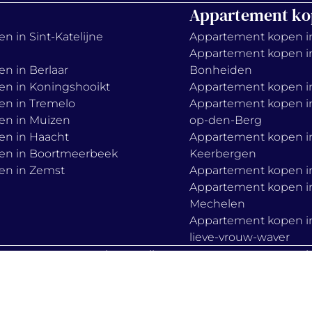
Appartement ko
n in Sint-Katelijne
Appartement kopen i
Appartement kopen i
en in Berlaar
Bonheiden
en in Koningshooikt
Appartement kopen in
en in Tremelo
Appartement kopen in
en in Muizen
op-den-Berg
en in Haacht
Appartement kopen i
en in Boortmeerbeek
Keerbergen
en in Zemst
Appartement kopen in
Appartement kopen i
Mechelen
Appartement kopen i
lieve-vrouw-waver
s
privacy policy
cook