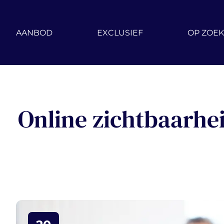
Ga naar hoofdinhoud
AANBOD
EXCLUSIEF
OP ZOEK
Online zichtbaarhe