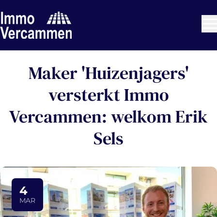
Ga naar hoofdinhoud
Maker 'Huizenjagers'
versterkt Immo
Vercammen: welkom Erik
Sels
4
MAR