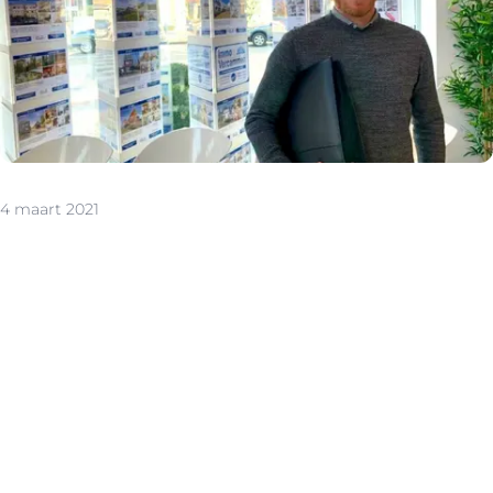
4 maart 2021
Erik Sels was ruim 9 jaar actief in de TV-sector, waar hij
zich met het populaire programma ‘Huizenjagers’ de
laatste jaren in de wereld van vastgoedmakelaars
verdiepte. Daar ontstond een nieuwe liefde.
“Bij ‘Huizenjagers’ heb ik honderden vastgoedmakelaars
ontmoet en wel duizenden huizen bestudeerd. De
vastgoedmicrobe heeft me gebeten en niet meer
losgelaten. Dit is voor mij een unieke kans om mijn
ervaring te gebruiken en mensen te helpen met het