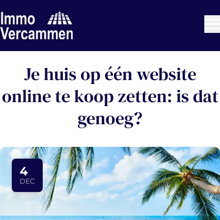
Ga naar hoofdinhoud
Je huis op één website
online te koop zetten: is dat
genoeg?
4
DEC