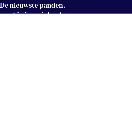
De nieuwste panden,
eerst in jouw inbox!
Hou me op de hoogte
Contact
info@immovercammen.be
+32 (0)15 75 54 44
Mechelbaan 509, 2580 Putte
Navigatie
Socials
Te Huur
Facebook