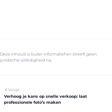
huis, appartement of bouwgrond? Contacteer ons voor
meer informatie via info@immovercammen.be of
015/755.444. We helpen je graag verder. U weet intussen
wel waarom…
Deze inhoud is louter informatief en streeft geen
juridische volledigheid na.
Vorige
Verhoog je kans op snelle verkoop: laat
professionele foto’s maken