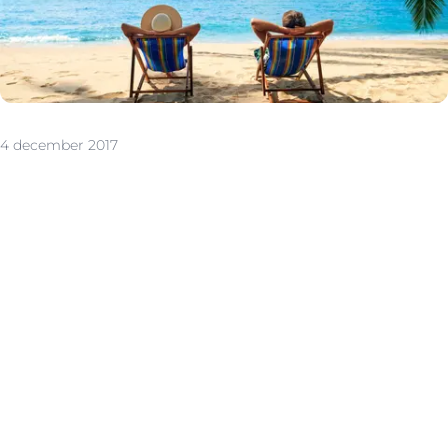
4 december 2017
Een van onze basisservices: uitgebreide reclame Waar
wij jouw pand of stuk grond sowieso in de kijker zetten?
Om te beginnen de primeurlancering in meerdere van
onze filialen en kijketalages in Putte, Lier, Mechelen,
Duffel, Heist-op-den-Berg, Keerbergen en Sint-
Katelijne-Waver. We plaatsen je zoekertje vervolgens
afwisselend op meer dan 50 websites of weblinks. En
ook in de plaatselijke reclamebladen publiceren we een
zoekertje mét foto in kleur.
Gratis extra service: nog meer reclame Kan het nog
beter? Natuurlijk. Daarom is extra reclame voor je