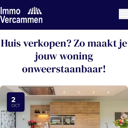
Ga naar hoofdinhoud
Huis verkopen? Zo maakt je
jouw woning
onweerstaanbaar!
2
OCT