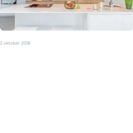
2 oktober 2018
Prikkelen met het perfecte plaatje
Ook voor woningen geldt: je kan maar één keer een
eerste indruk maken. Daarom is een goede
voorbereiding belangrijk. Kritische bezoekers stel je
gerust met een stevig verkoopdossier. Denk aan
documenten zoals het EPC of de elektriciteitskeuring.
Voer ook de nodige klusjes uit. Losse plinten, een lamp
die niet brandt of een vlek op de muur: je wilt niet dat ze
onbewust door het hoofd van de potentiële koper
spoken. Ruim ook grondig op. Persoonlijke spullen stop
je weg voor een overzichtelijk en ruim ogend huis. Want