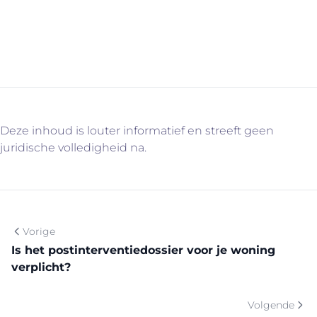
www.immovercammen.be/diensten en contacteer ons
vrijblijvend!
Deze inhoud is louter informatief en streeft geen
juridische volledigheid na.
Vorige
Is het postinterventiedossier voor je woning
verplicht?
Volgende