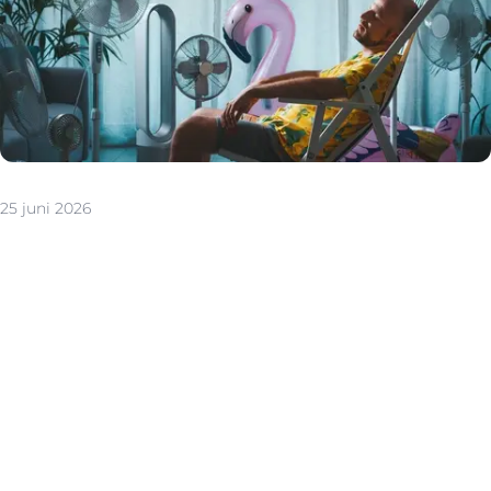
25 juni 2026
Warme zomers zijn stilaan de norm geworden. Een
woning die ook tijdens warme periodes comfortabel
blijft, is dan ook een steeds grotere troef. Niet alleen
voor uw eigen woonplezier, maar ook wanneer u uw
woning wilt verkopen. Gelukkig hoeft u daarvoor geen
ingrijpende verbouwingen te plannen. Met enkele
doordachte ingrepen maakt u uw woning aangenamer
om in te wonen én aantrekkelijker op de
vastgoedmarkt.