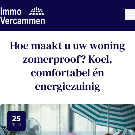
Ga naar hoofdinhoud
Hoe maakt u uw woning
zomerproof? Koel,
comfortabel én
energiezuinig
25
JUN