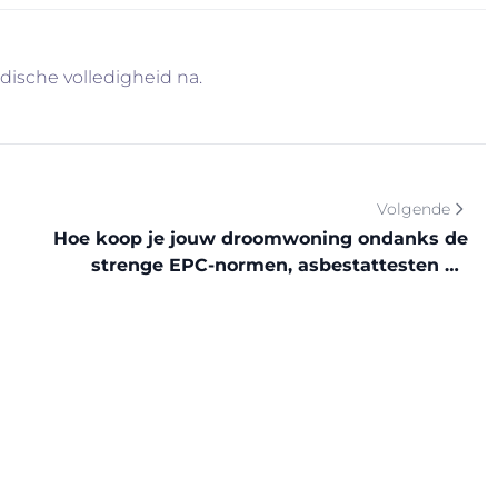
idische volledigheid na.
Volgende
Hoe koop je jouw droomwoning ondanks de
strenge EPC-normen, asbestattesten en
stevige rentes?