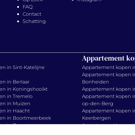
FAQ
Contact
Schatting
Appartement ko
n in Sint-Katelijne
Appartement kopen i
Appartement kopen i
en in Berlaar
Bonheiden
en in Koningshooikt
Appartement kopen in
en in Tremelo
Appartement kopen in
en in Muizen
op-den-Berg
en in Haacht
Appartement kopen i
en in Boortmeerbeek
Keerbergen
en in Zemst
Appartement kopen in
Appartement kopen i