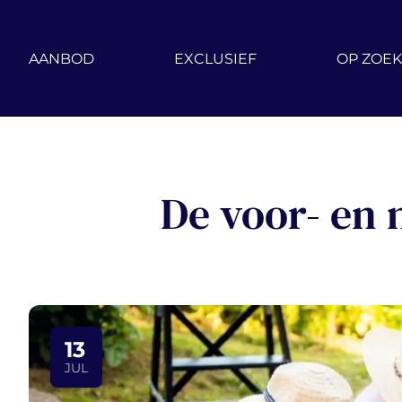
Ga naar hoofdinhoud
AANBOD
EXCLUSIEF
OP ZOEK
De voor- en 
13
JUL