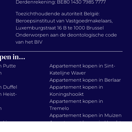
Derdenrekening: BE80 1430 7985 7777
Toezichthoudende autoriteit België:
Beroepsinstituut van Vastgoedmakelaars,
Luxemburgstraat 16 B te 1000 Brussel
Onderworpen aan de deontologische code
van het BIV
pen in…
n Putte
Appartement kopen in Sint-
n
Katelijne Waver
Appartement kopen in Berlaar
 Duffel
Appartement kopen in
 Heist-
Koningshooikt
Appartement kopen in
n
Tremelo
Appartement kopen in Muizen
 Lier
Appartement kopen in Haacht
n
Appartement kopen in