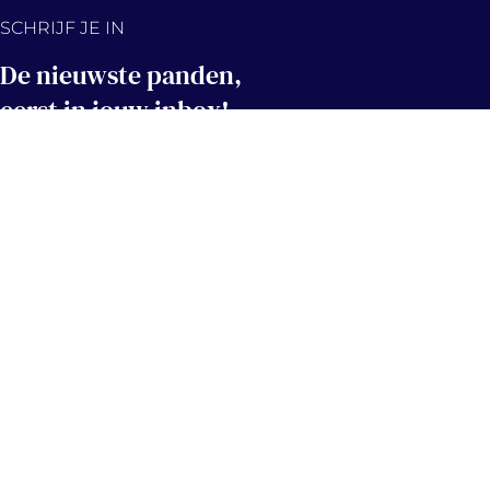
SCHRIJF JE IN
De nieuwste panden,
eerst in jouw inbox!
Hou me op de hoogte
Contact
info@immovercammen.be
+32 (0)15 75 54 44
Mechelbaan 509, 2580 Putte