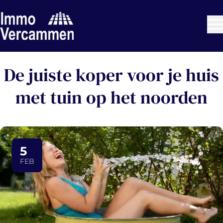
Ga naar hoofdinhoud
De juiste koper voor je huis
met tuin op het noorden
5
FEB