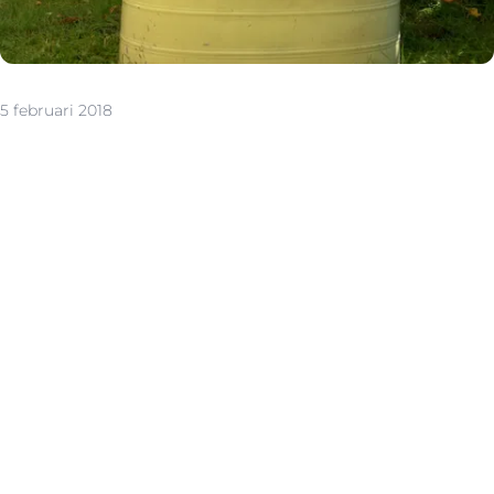
5 februari 2018
Voorkeuren liggen vast Normal 0 21 false false false NL-
BE X-NONE X-NONE /* Style Definitions */
table.MsoNormalTable {mso-style-name:Standaardtabel;
mso-tstyle-rowband-size:0; mso-tstyle-colband-size:0;
mso-style-noshow:yes; mso-style-priority:99; mso-style-
parent:""; mso-padding-alt:0cm 5.4pt 0cm 5.4pt; mso-
para-margin:0cm; mso-para-margin-bottom:.0001pt;
mso-pagination:widow-orphan; font-size:12.0pt; font-
family:"Calibri",sans-serif; mso-ascii-font-family:Calibri;
mso-ascii-theme-font:minor-latin; mso-hansi-font-
family:Calibri; mso-hansi-theme-font:minor-latin; mso-
bidi-font-family:"Times New Roman"; mso-bidi-theme-
font:minor-bidi; mso-fareast-language:EN-US;}