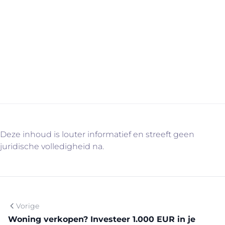
Op zoek naar een makelaar om je woning te verkopen,
met tuin al dan niet op het noorden? Contacteer ons
voor meer informatie via info@immovercammen.be of
015/755.444. We helpen je graag verder. U weet intussen
wel waarom…
Deze inhoud is louter informatief en streeft geen
juridische volledigheid na.
Vorige
Woning verkopen? Investeer 1.000 EUR in je