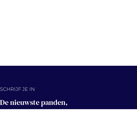
SCHRIJF JE IN
De nieuwste panden,
eerst in jouw inbox!
Hou me op de hoogte