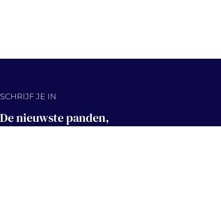
SCHRIJF JE IN
De nieuwste panden,
eerst in jouw inbox!
Hou me op de hoogte