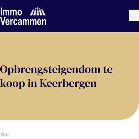
Ga naar hoofdinhoud
Opbrengsteigendom te
koop in Keerbergen
Doel