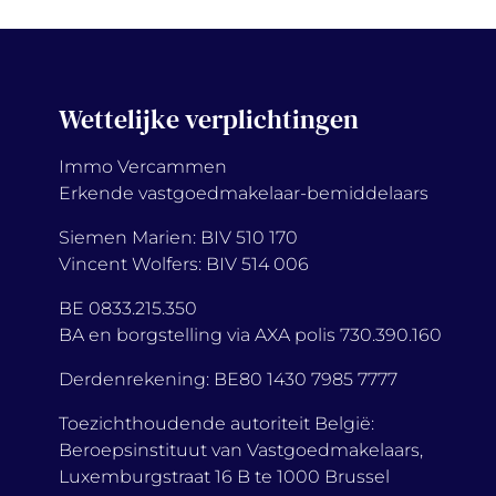
Wettelijke verplichtingen
Immo Vercammen
Erkende vastgoedmakelaar-bemiddelaars
Siemen Marien: BIV 510 170
Vincent Wolfers: BIV 514 006
BE 0833.215.350
BA en borgstelling via AXA polis 730.390.160
Derdenrekening: BE80 1430 7985 7777
Toezichthoudende autoriteit België:
Beroepsinstituut van Vastgoedmakelaars,
Luxemburgstraat 16 B te 1000 Brussel