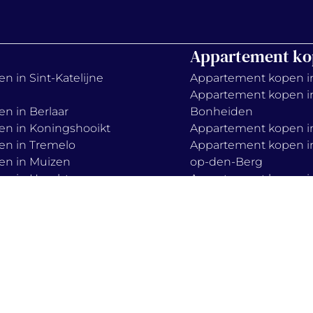
Appartement ko
n in Sint-Katelijne
Appartement kopen i
Appartement kopen i
en in Berlaar
Bonheiden
en in Koningshooikt
Appartement kopen in
en in Tremelo
Appartement kopen in
en in Muizen
op-den-Berg
en in Haacht
Appartement kopen i
en in Boortmeerbeek
Keerbergen
en in Zemst
Appartement kopen in
Appartement kopen i
Mechelen
Appartement kopen i
lieve-vrouw-waver
s
privacy policy
cook