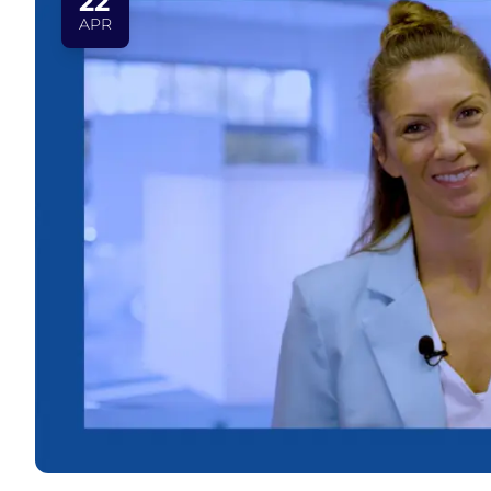
22
APR