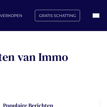
FAQ
Blog
Over ons
Vacatures
Contact
VERKOPEN
GRATIS SCHATTING
rten van Immo
Populaire Berichten