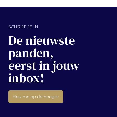
SCHRIJF JE IN
De nieuwste
panden,
eerst in jouw
inbox!
Hou me op de hoogte