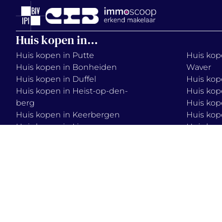
Huis kopen in…
Huis kopen in Putte
Huis kope
Huis kopen in Bonheiden
Waver
Huis kopen in Duffel
Huis kop
Huis kopen in Heist-op-den-
Huis kop
berg
Huis kop
Huis kopen in Keerbergen
Huis kop
Huis kopen in Lier
Huis kop
Huis kopen in Mechelen
Huis kop
Huis kopen in Onze-Lieve-
Huis kop
Vrouw-Waver
2026 © immo
terms & condition
vercammen