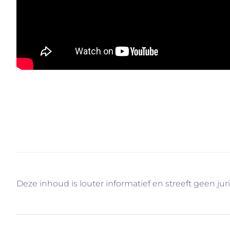
Contacteer ons voor meer informatie via info@immo
verder. U weet intussen wel waarom.
Deze inhoud is louter informatief en streeft geen jur