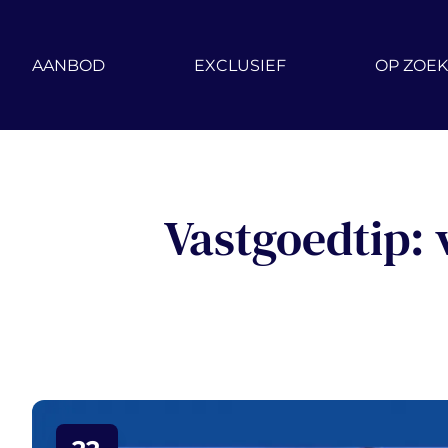
Ga naar hoofdinhoud
AANBOD
EXCLUSIEF
OP ZOEK
Vastgoedtip: