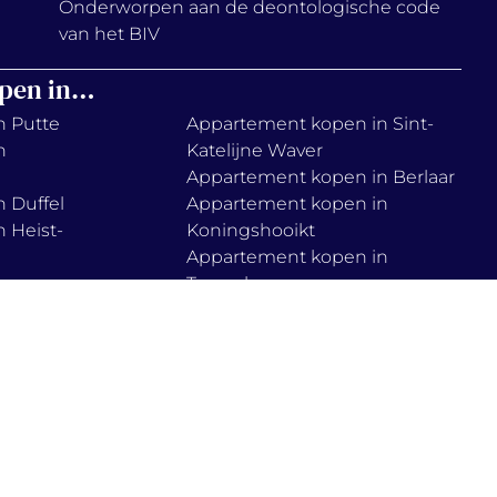
Onderworpen aan de deontologische code
van het BIV
pen in…
n Putte
Appartement kopen in Sint-
n
Katelijne Waver
Appartement kopen in Berlaar
 Duffel
Appartement kopen in
 Heist-
Koningshooikt
Appartement kopen in
n
Tremelo
Appartement kopen in Muizen
 Lier
Appartement kopen in Haacht
n
Appartement kopen in
Boortmeerbeek
n Onze-
Appartement kopen in Zemst
ie policy
cookies instellen