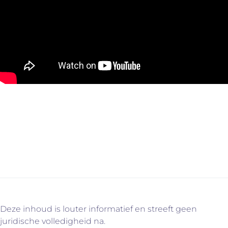
Contacteer ons voor meer informatie via
info@immovercammen.be of 015/755.444. We helpen je
graag verder. U weet intussen wel waarom…
Deze inhoud is louter informatief en streeft geen
juridische volledigheid na.