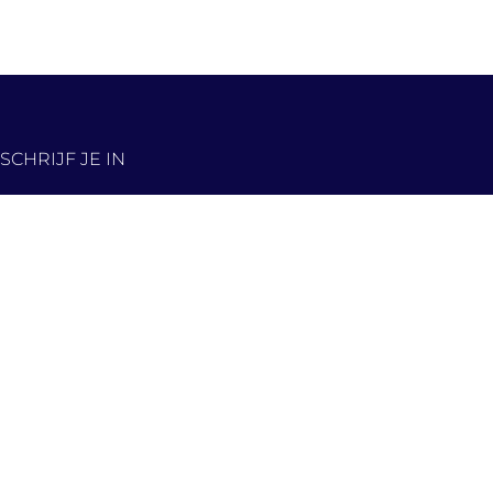
SCHRIJF JE IN
De nieuwste panden,
eerst in jouw inbox!
Hou me op de hoogte
Contact