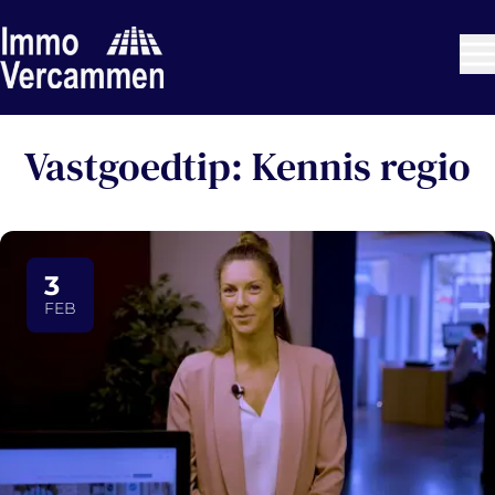
Ga naar hoofdinhoud
Vastgoedtip: Kennis regio
3
FEB