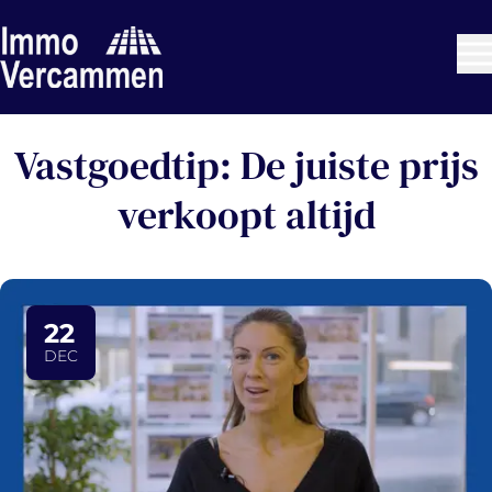
Ga naar hoofdinhoud
Vastgoedtip: De juiste prijs
verkoopt altijd
22
DEC