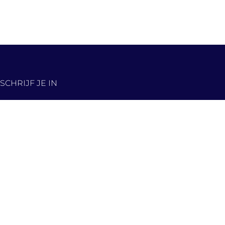
SCHRIJF JE IN
De nieuwste panden,
eerst in jouw inbox!
Hou me op de hoogte