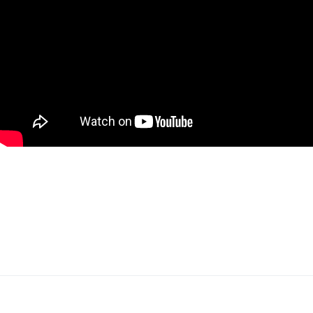
Contacteer ons voor meer informatie via
info@immovercammen.be of 015/755.444. We helpen je
graag verder. U weet intussen wel waarom...