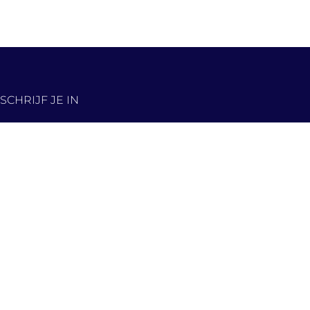
SCHRIJF JE IN
De nieuwste panden,
eerst in jouw inbox!
Hou me op de hoogte
Contact