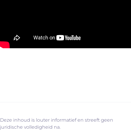
Contacteer ons voor meer informatie via
info@immovercammen.be of 015/755.444. We helpen je
graag verder. U weet intussen wel waarom…
Deze inhoud is louter informatief en streeft geen
juridische volledigheid na.