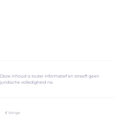
Hebben je ouders plannen om hun huis of
appartement te verkopen? Immo Vercammen leidt de
verkoop in goede banen en neemt alle praktische
beslommeringen weg. Contacteer ons voor meer
informatie via info@immovercammen.be of 015/755.444.
We helpen je graag verder. U weet intussen wel
waarom…
Deze inhoud is louter informatief en streeft geen
juridische volledigheid na.
Vorige