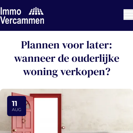
Ga naar hoofdinhoud
Plannen voor later:
wanneer de ouderlijke
woning verkopen?
11
AUG