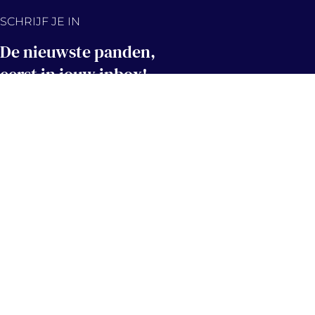
SCHRIJF JE IN
De nieuwste panden,
eerst in jouw inbox!
Hou me op de hoogte
Contact
info@immovercammen.be
+32 (0)15 75 54 44
Mechelbaan 509, 2580 Putte