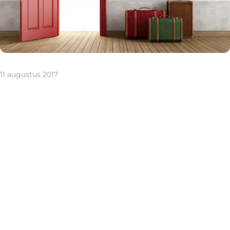
11 augustus 2017
1. Huis verkopen, omdat het te groot wordt
De kinderen zijn al een tijdje het huis uit en de meeste
slaapkamers staan leeg. Voor je ouders is het een hele
klus om de grote gezinswoning te onderhouden. En de
trappen beginnen een opgave te worden. Dat is voor
heel veel mensen de realiteit. Een oplossing is dan om
tijdig uit te kijken naar een appartement of naar een
kleiner huis dat aangepast is aan de nieuwe wensen en
behoeften. Wie wat vooruit denkt, kan rustig de tijd
nemen om de alternatieven te bestuderen voor het
echt nodig wordt. Immo Vercammen heeft steeds een