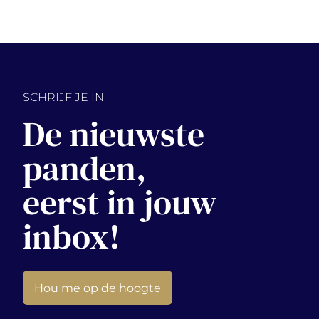
SCHRIJF JE IN
De nieuwste
panden,
eerst in jouw
inbox!
Hou me op de hoogte