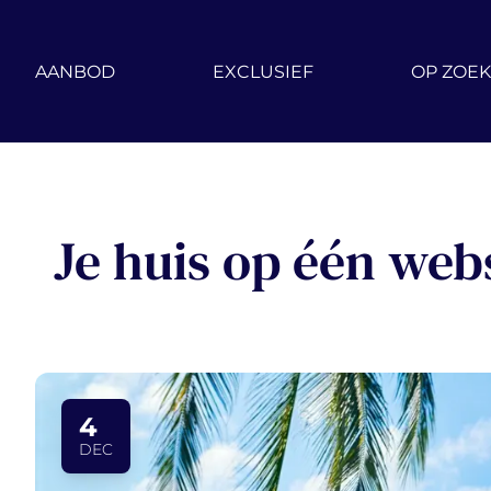
Ga naar hoofdinhoud
AANBOD
EXCLUSIEF
OP ZOEK
Je huis op één webs
4
DEC