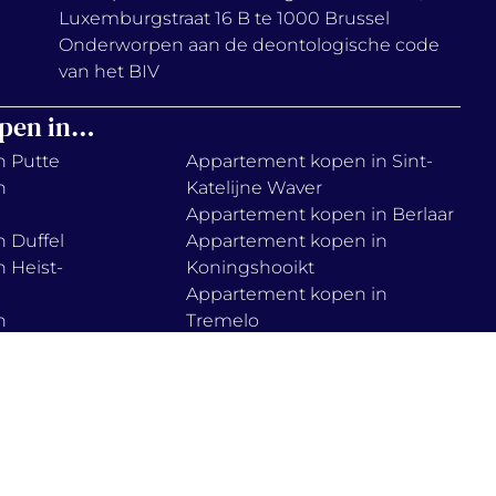
Luxemburgstraat 16 B te 1000 Brussel
Onderworpen aan de deontologische code
van het BIV
pen in…
n Putte
Appartement kopen in Sint-
n
Katelijne Waver
Appartement kopen in Berlaar
 Duffel
Appartement kopen in
 Heist-
Koningshooikt
Appartement kopen in
n
Tremelo
Appartement kopen in Muizen
 Lier
Appartement kopen in Haacht
n
Appartement kopen in
Boortmeerbeek
n Onze-
Appartement kopen in Zemst