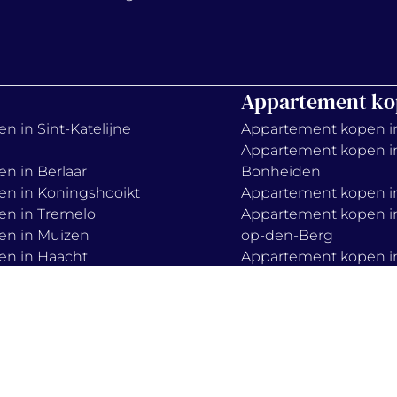
Appartement ko
n in Sint-Katelijne
Appartement kopen i
Appartement kopen i
en in Berlaar
Bonheiden
en in Koningshooikt
Appartement kopen in
en in Tremelo
Appartement kopen in
en in Muizen
op-den-Berg
en in Haacht
Appartement kopen i
en in Boortmeerbeek
Keerbergen
en in Zemst
Appartement kopen in
Appartement kopen i
Mechelen
Appartement kopen i
lieve-vrouw-waver