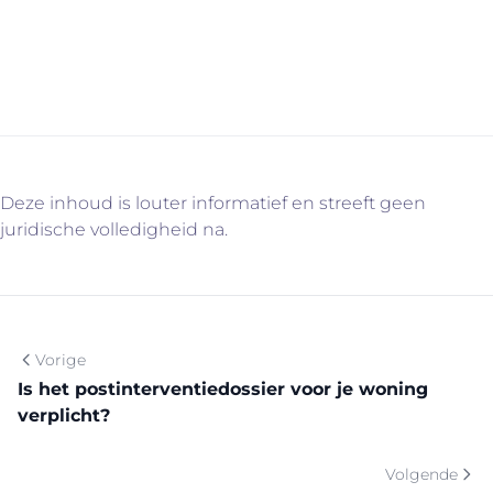
www.immovercammen.be/diensten en contacteer ons
vrijblijvend!
Deze inhoud is louter informatief en streeft geen
juridische volledigheid na.
Vorige
Is het postinterventiedossier voor je woning
verplicht?
Volgende