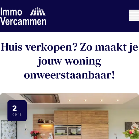
Ga naar hoofdinhoud
Huis verkopen? Zo maakt je
jouw woning
onweerstaanbaar!
2
OCT