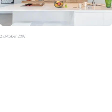
2 oktober 2018
Prikkelen met het perfecte plaatje
Ook voor woningen geldt: je kan maar één keer een
eerste indruk maken. Daarom is een goede
voorbereiding belangrijk. Kritische bezoekers stel je
gerust met een stevig verkoopdossier. Denk aan
documenten zoals het EPC of de elektriciteitskeuring.
Voer ook de nodige klusjes uit. Losse plinten, een lamp
die niet brandt of een vlek op de muur: je wilt niet dat ze
onbewust door het hoofd van de potentiële koper
spoken. Ruim ook grondig op. Persoonlijke spullen stop
je weg voor een overzichtelijk en ruim ogend huis. Want