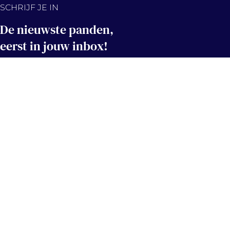
SCHRIJF JE IN
De nieuwste panden,
eerst in jouw inbox!
Hou me op de hoogte
Contact
info@immovercammen.be
+32 (0)15 75 54 44
Mechelbaan 509, 2580 Putte
Navigatie
Socials