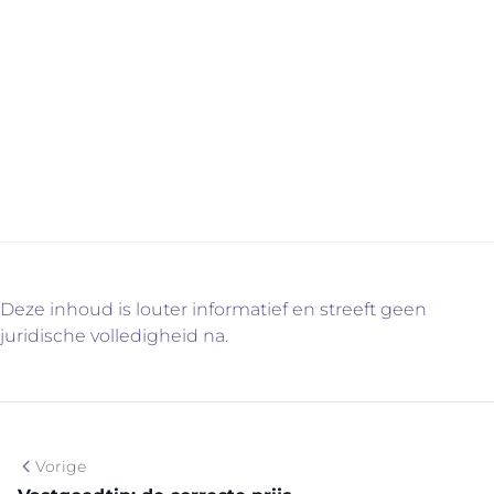
makelaar naar alle factoren die voor jou belangrijk zijn.
Ben je van plan om binnenkort een appartement te
kopen of verkopen? Neem gerust contact met ons op
voor een vrijblijvend gesprek. Wij zorgen voor een
professionele begeleiding. U weet intussen wel
waarom…
Deze inhoud is louter informatief en streeft geen
juridische volledigheid na.
Vorige