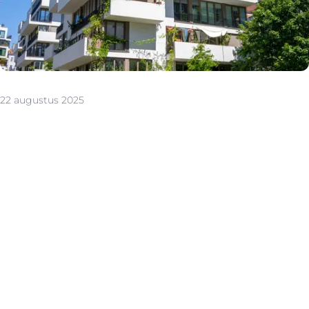
22 augustus 2025
Een appartement kopen heeft duidelijke voordelen.
Vaak zijn ze centraal gelegen, dicht bij winkels, openbaar
vervoer en voorzieningen. Voor veel mensen betekent
dat een vlottere woon-werkbalans en een levendige
buurt. Daarbovenop is een appartement meestal
budgetvriendelijker dan een huis met tuin en zijn de
onderhoudskosten beperkter, doordat de kosten
verdeeld worden onder de mede-eigenaars.
Ook voor verkopers biedt dit voordelen. Appartementen
zijn doorgaans erg gegeerd op de markt, waardoor de
kans op een vlotte verkoop groot is. Zeker kleinere