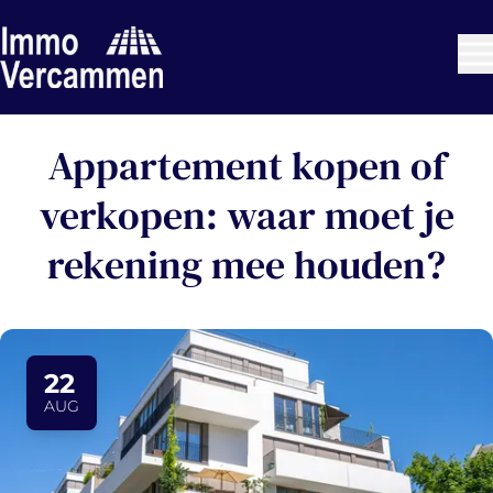
Ga naar hoofdinhoud
Appartement kopen of
verkopen: waar moet je
rekening mee houden?
22
AUG