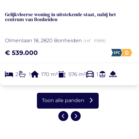
NIEUW
Gelijkvloerse woning in uitstekende staat, nabij het
centrum van Bonheiden
Olmenlaan 18, 2820 Bonheiden
(ref.
6988
)
€ 539.000
2
1
170
m²
576
m²
1
Toon alle panden