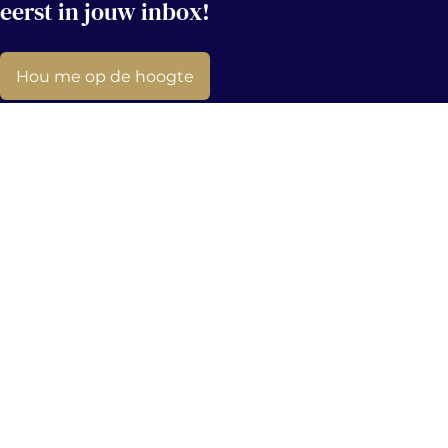
eerst in jouw inbox!
Hou me op de hoogte
Contact
info@immovercammen.be
+32 (0)15 75 54 44
Mechelbaan 509, 2580 Putte
Navigatie
Socials
Te Huur
Facebook
Te Koop
Linkedin
Op Zoek
Instagram