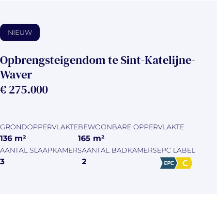
NIEUW
Opbrengsteigendom te Sint-Katelijne-
Waver
€ 275.000
GRONDOPPERVLAKTE
BEWOONBARE OPPERVLAKTE
136
m²
165
m²
AANTAL SLAAPKAMERS
AANTAL BADKAMERS
EPC LABEL
3
2