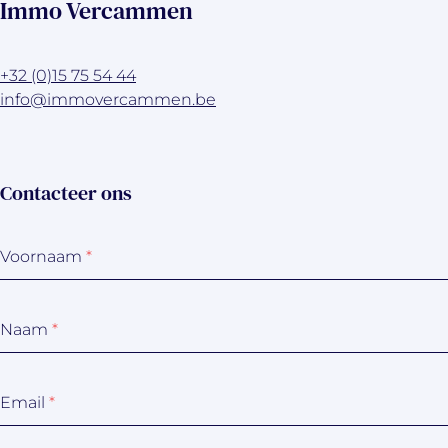
Immo Vercammen
+32 (0)15 75 54 44
info@immovercammen.be
Contacteer ons
Voornaam
*
Naam
*
Email
*