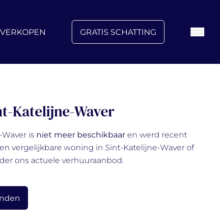
FAQ
Blog
Over ons
Vacatures
Contact
VERKOPEN
GRATIS SCHATTING
nt-Katelijne-Waver
e-Waver is
niet meer beschikbaar
en werd recent
en vergelijkbare woning in Sint-Katelijne-Waver of
der ons actuele verhuuraanbod.
anden