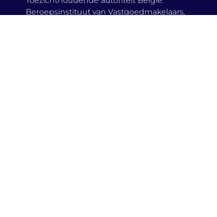
Beroepsinstituut van Vastgoedmakelaars,
Luxemburgstraat 16 B te 1000 Brussel
Onderworpen aan de deontologische code
van het BIV
pen in…
n Putte
Appartement kopen in Sint-
n
Katelijne Waver
Appartement kopen in Berlaar
 Duffel
Appartement kopen in
 Heist-
Koningshooikt
Appartement kopen in
n
Tremelo
Appartement kopen in Muizen
 Lier
Appartement kopen in Haacht
n
Appartement kopen in
Boortmeerbeek
n Onze-
Appartement kopen in Zemst