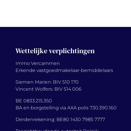
Wettelijke verplichtingen
Immo Vercammen
Erkende vastgoedmakelaar-bemiddelaars
Siemen Marien: BIV 510 170
Vincent Wolfers: BIV 514 006
BE 0833.215.350
BA en borgstelling via AXA polis 730.390.160
Derdenrekening: BE80 1430 7985 7777
Toezichthoudende autoriteit België: