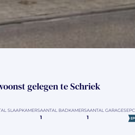
woonst gelegen te Schriek
TAL SLAAPKAMERS
AANTAL BADKAMERS
AANTAL GARAGES
EPC
1
1