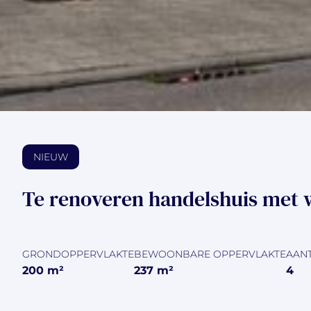
NIEUW
Te renoveren handelshuis met 
GRONDOPPERVLAKTE
BEWOONBARE OPPERVLAKTE
AAN
200
m²
237
m²
4