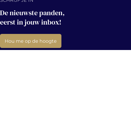
De nieuwste panden,
eerst in jouw inbox!
Hou me op de hoogte
Contact
info@immovercammen.be
+32 (0)15 75 54 44
Mechelbaan 509, 2580 Putte
Navigatie
Socials