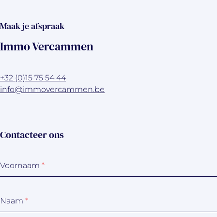
Maak je afspraak
Immo Vercammen
+32 (0)15 75 54 44
info@immovercammen.be
Contacteer ons
Voornaam
*
Naam
*